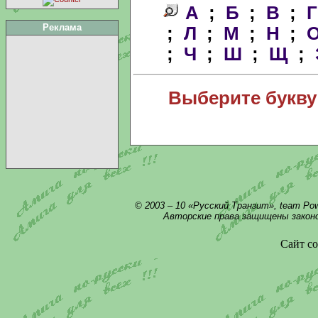
А
;
Б
;
В
;
Г
Реклама
;
Л
;
М
;
Н
;
;
Ч
;
Ш
;
Щ
;
Выберите букву
© 2003 – 10 «Русский Транзит», team Po
Авторские права защищены закон
Сайт со