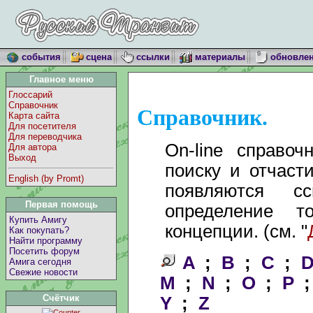
события
сцена
ссылки
материалы
обновле
Главное меню
Глоссарий
Справочник
Справочник.
Карта сайта
Для посетителя
Для переводчика
On-line справоч
Для автора
Выход
поиску и отчаст
English (by Promt)
появляются с
Первая помощь
определение т
Купить Амигу
концепции. (см. "
Как покупать?
Найти программу
Посетить форум
A
;
B
;
C
;
Амига сегодня
Свежие новости
M
;
N
;
O
;
P
Y
;
Z
Счётчик