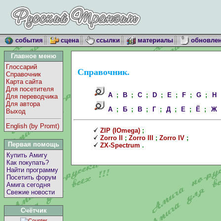
события
сцена
ссылки
материалы
обновле
Главное меню
Глоссарий
Справочник.
Справочник
Карта сайта
Для посетителя
A
;
B
;
C
;
D
;
E
;
F
;
G
;
H
Для переводчика
Для автора
А
;
Б
;
В
;
Г
;
Д
;
Е
;
Ё
;
Ж
Выход
English (by Promt)
ZIP (IOmega)
;
Zorro II
;
Zorro III
;
Zorro IV
;
Первая помощь
ZX-Spectrum
.
Купить Амигу
Как покупать?
Найти программу
Посетить форум
Амига сегодня
Свежие новости
Счётчик