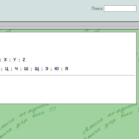
Поиск
;
X
;
Y
;
Z
;
Ц
;
Ч
;
Ш
;
Щ
;
Э
;
Ю
;
Я