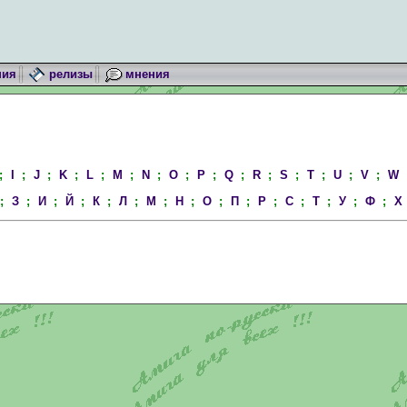
ния
релизы
мнения
;
I
;
J
;
K
;
L
;
M
;
N
;
O
;
P
;
Q
;
R
;
S
;
T
;
U
;
V
;
W
;
З
;
И
;
Й
;
К
;
Л
;
М
;
Н
;
О
;
П
;
Р
;
С
;
Т
;
У
;
Ф
;
Х