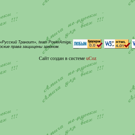
 «Русский Транзит», team PowerAmiga;
ские права защищены законом.
Сайт создан в системе
uCoz