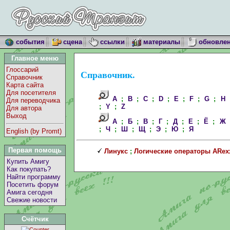
события
сцена
ссылки
материалы
обновле
Главное меню
Глоссарий
Справочник.
Справочник
Карта сайта
Для посетителя
A
;
B
;
C
;
D
;
E
;
F
;
G
;
H
Для переводчика
;
Y
;
Z
Для автора
Выход
А
;
Б
;
В
;
Г
;
Д
;
Е
;
Ё
;
Ж
;
Ч
;
Ш
;
Щ
;
Э
;
Ю
;
Я
English (by Promt)
Первая помощь
Линукс
;
Логические операторы ARex
Купить Амигу
Как покупать?
Найти программу
Посетить форум
Амига сегодня
Свежие новости
Счётчик