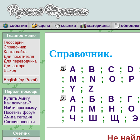
события
сцена
ссылки
материалы
обновле
Главное меню
Глоссарий
Справочник
Справочник.
Карта сайта
Для посетителя
Для переводчика
Для автора
A
;
B
;
C
;
D
Выход
;
M
;
N
;
O
;
P
English (by Promt)
;
Y
;
Z
Первая помощь
А
;
Б
;
В
;
Г
Купить Амигу
Как покупать?
;
Л
;
М
;
Н
;
О
Найти программу
Посетить форум
;
Ч
;
Ш
;
Щ
;
Э
Амига сегодня
Свежие новости
Счётчик
Не най