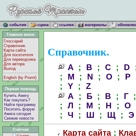
события
сцена
ссылки
материалы
обновле
Главное меню
Глоссарий
Справочник
Справочник.
Карта сайта
Для посетителя
Для переводчика
Для автора
A
;
B
;
C
;
D
Выход
;
M
;
N
;
O
;
P
English (by Promt)
;
Y
;
Z
Первая помощь
А
;
Б
;
В
;
Г
Купить Амигу
Как покупать?
;
Л
;
М
;
Н
;
О
Найти программу
Посетить форум
;
Ч
;
Ш
;
Щ
;
Э
Амига сегодня
Свежие новости
Счётчик
Карта сайта
;
Кла