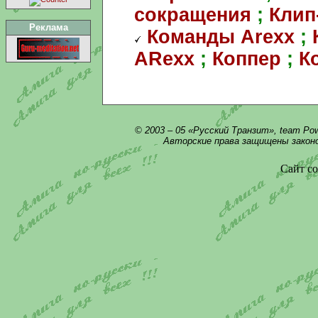
сокращения
;
Клип
Реклама
Команды Arexx
;
ARexx
;
Коппер
;
К
© 2003 – 05 «Русский Транзит», team Po
Авторские права защищены закон
Сайт со