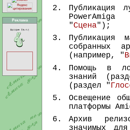
Публикация л
PowerAmiga
Реклама
"
Сцена
");
Публикация 
собранных а
(например, "
В
Помощь в ло
знаний (раз
(раздел "
Глос
Освещение об
платформы Ami
Архив релиз
значимых для