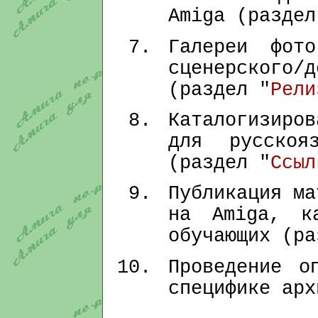
Amiga (раздел
Галереи фот
сценерского/
(раздел "
Рели
Каталогизиро
для русскоя
(раздел "
Cсыл
Публикация ма
на Amiga, к
обучающих (ра
Проведение о
специфике арх