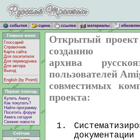
события
сцена
ссылки
материалы
обновле
Главное меню
Открытый проект
Глоссарий
Справочник
созданию
Карта сайта
Для посетителя
архива русско
Для переводчика
Для автора
Выход
пользователей Ami
English (by Promt)
совместимых комп
Первая помощь
проекта:
Купить Амигу
Как покупать?
Найти программу
Посетить форум
Амига сегодня
Свежие новости
Систематиз
документации 
Счётчик