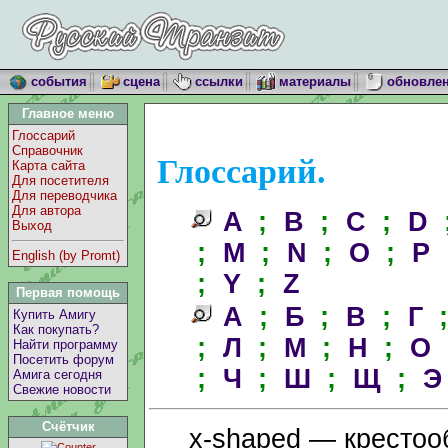
события
сцена
ссылки
материалы
обновле
Главное меню
Глоссарий
Справочник
Глоссарий.
Карта сайта
Для посетителя
Для переводчика
Для автора
A
;
B
;
C
;
D
Выход
;
M
;
N
;
O
;
P
English (by Promt)
;
Y
;
Z
Первая помощь
А
;
Б
;
В
;
Г
Купить Амигу
Как покупать?
;
Л
;
М
;
Н
;
О
Найти программу
Посетить форум
;
Ч
;
Ш
;
Щ
;
Э
Амига сегодня
Свежие новости
Счётчик
x-shaped — крестоо