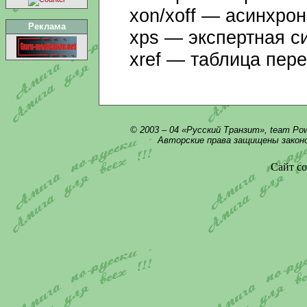
xon/xoff — асинхрон
Реклама
xps — экспертная с
xref — таблица пер
© 2003 – 04 «Русский Транзит», team Po
Авторские права защищены закон
Сайт со