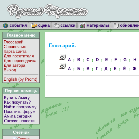
события
сцена
ссылки
материалы
обновле
Главное меню
Глоссарий
Глоссарий.
Справочник
Карта сайта
Для посетителя
A
;
B
;
C
;
D
;
E
;
F
;
G
;
H
Для переводчика
Для автора
А
;
Б
;
В
;
Г
;
Д
;
Е
;
Ё
;
Ж
Выход
English (by Promt)
Первая помощь
Купить Амигу
Как покупать?
Найти программу
Посетить форум
Амига сегодня
Свежие новости
Счётчик