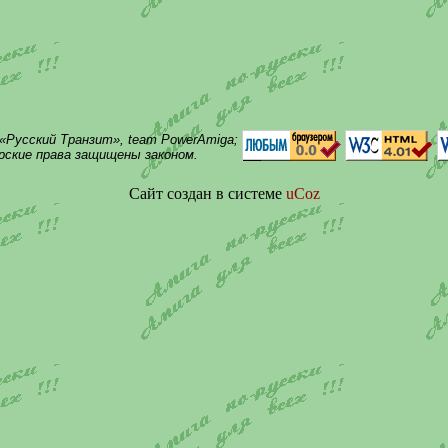
 «Русский Транзит», team PowerAmiga;
ские права защищены законом.
Сайт создан в системе
uCoz