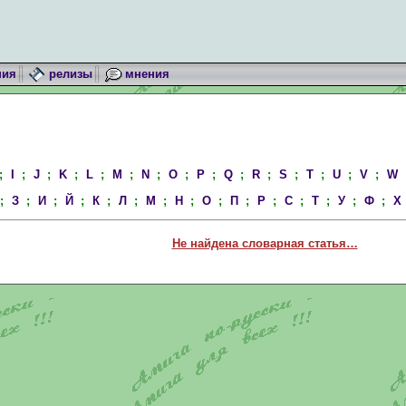
ния
релизы
мнения
;
I
;
J
;
K
;
L
;
M
;
N
;
O
;
P
;
Q
;
R
;
S
;
T
;
U
;
V
;
W
;
З
;
И
;
Й
;
К
;
Л
;
М
;
Н
;
О
;
П
;
Р
;
С
;
Т
;
У
;
Ф
;
Х
Не найдена словарная статья…