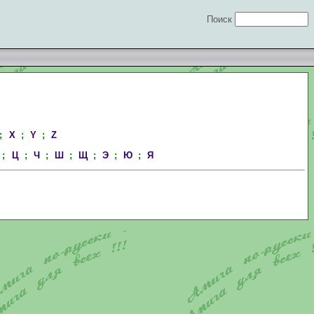
Поиск
;
X
;
Y
;
Z
;
Ц
;
Ч
;
Ш
;
Щ
;
Э
;
Ю
;
Я