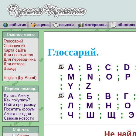
события
сцена
ссылки
материалы
обновле
Главное меню
Глоссарий
Справочник
Глоссарий.
Карта сайта
Для посетителя
Для переводчика
Для автора
A
;
B
;
C
;
D
Выход
;
M
;
N
;
O
;
P
English (by Promt)
;
Y
;
Z
Первая помощь
А
;
Б
;
В
;
Г
Купить Амигу
Как покупать?
;
Л
;
М
;
Н
;
О
Найти программу
Посетить форум
;
Ч
;
Ш
;
Щ
;
Э
Амига сегодня
Свежие новости
Счётчик
Не най