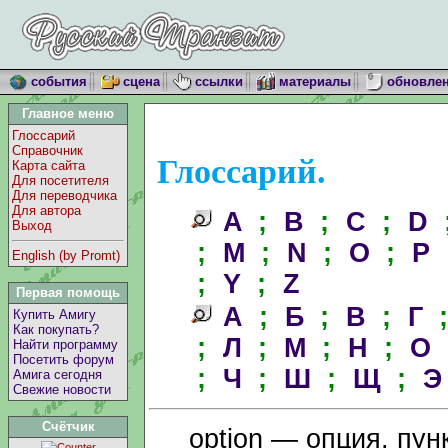
события
сцена
ссылки
материалы
обновле
Главное меню
Глоссарий
Справочник
Глоссарий.
Карта сайта
Для посетителя
Для переводчика
Для автора
A
;
B
;
C
;
D
Выход
;
M
;
N
;
O
;
P
English (by Promt)
;
Y
;
Z
Первая помощь
А
;
Б
;
В
;
Г
Купить Амигу
Как покупать?
;
Л
;
М
;
Н
;
О
Найти программу
Посетить форум
;
Ч
;
Ш
;
Щ
;
Э
Амига сегодня
Свежие новости
Счётчик
option — опция, пун