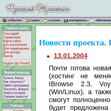
события
сцена
ссылки
материалы
обновле
Главное меню
Глоссарий
Справочник
Новости проекта. 
Карта сайта
Для посетителя
Для переводчика
Для автора
13.01.2004
Выход
English (by Promt)
Почти готова нова
Первая помощь
(хостинг не меня
Купить Амигу
Как покупать?
IBrowse 2.3, Vo
Найти программу
Посетить форум
(Win/Linux), а так
Амига сегодня
Свежие новости
смогут полноценно
будет предложена
Счётчик