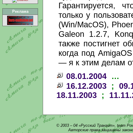
Гарантируется, ч
Реклама
только у пользоват
(Win/MacOS), Phoeni
Galeon 1.2.7, Konq
также постигнет о
когда под AmigaOS
— я к этим делам 
08.01.2004
…
16.12.2003
;
09.
18.11.2003
;
11.11
© 2003 – 04 «Русский Транзит», team Po
Авторские права защищены закон