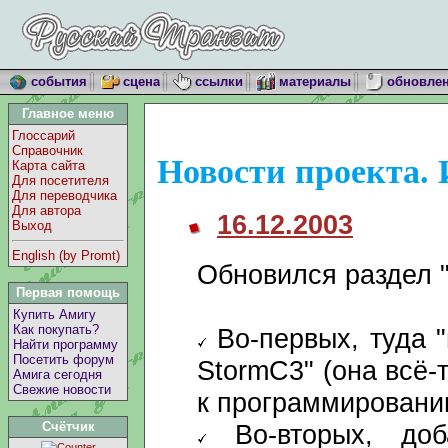
события
сцена
ссылки
материалы
обновле
Главное меню
Глоссарий
Справочник
Новости проекта. 
Карта сайта
Для посетителя
Для переводчика
Для автора
16.12.2003
Выход
English (by Promt)
Обновился раздел 
Первая помощь
Купить Амигу
Как покупать?
Во-первых, туда "
Найти программу
Посетить форум
StormC3" (она всё-
Амига сегодня
Свежие новости
к программировани
Во-вторых, доб
Счётчик