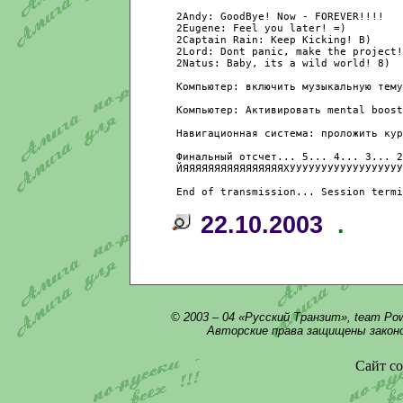
 2Аndy: GoodBye! Now - FOREVER!!!!

 2Eugene: Feel you later! =)

 2Captain Rain: Keep Kicking! B)

 2Lord: Dont panic, make the project!
 2Natus: Baby, its a wild world! 8)

 Koмпьютер: включить музыкальную тему
 Компьютер: Активировать mental boost
 Навигационная система: проложить кур
 Финальный отсчет... 5... 4... 3... 2
 ЙЯЯЯЯЯЯЯЯЯЯЯЯЯЯЯЯХУУУУУУУУУУУУУУУУУУ
22.10.2003
.
© 2003 – 04 «Русский Транзит», team Po
Авторские права защищены закон
Сайт со