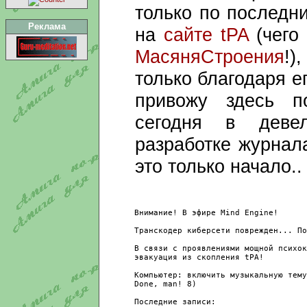
только по последн
Реклама
на
сайте tPA
(чего 
МасяняСтроения
!)
только благодаря 
привожу здесь п
сегодня в девел
разработке журнал
это только начало..
 Внимание! В эфире Mind Engine!

 Транскодер киберсети поврежден... По
 В связи с проявлениями мощной психок
 эвакуация из скопления tPA!

 Koмпьютер: включить музыкальную тему
 Done, man! 8)

 Последние записи:
