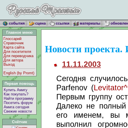
события
сцена
ссылки
материалы
обновле
Главное меню
Глоссарий
Справочник
Новости проекта. 
Карта сайта
Для посетителя
Для переводчика
Для автора
11.11.2003
Выход
English (by Promt)
Сегодня случилось
Первая помощь
Parfenov (
Levitator
Купить Амигу
Как покупать?
Первым группу ос
Найти программу
Посетить форум
Далеко не полный
Амига сегодня
Свежие новости
его именем, вы 
выполнил огромно
Счётчик